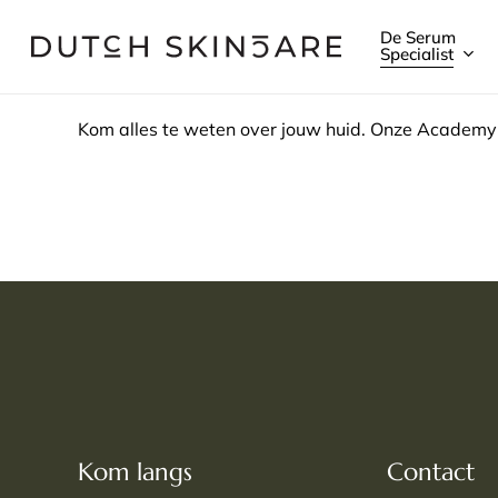
Skip
De Serum
to
Specialist
main
content
Kom alles te weten over jouw huid. Onze Academy 
Kom langs
Contact