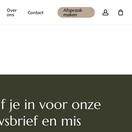
Over
Afspraak
account
Contact
d
Close
ons
maken
Cart
jf je in voor onze
sbrief en mis