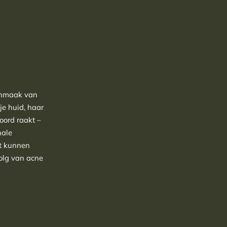
anmaak van
je huid, haar
oord raakt –
nale
it kunnen
olg van acne