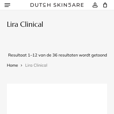
Menu
Skip
to
account
Winkelmand
Close
Cart
main
content
Lira Clinical
Resultaat 1–12 van de 36 resultaten wordt getoond
Home
Lira Clinical