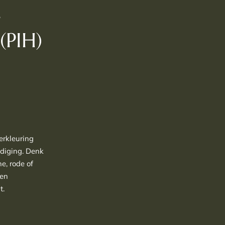
e
(PIH)
erkleuring
adiging. Denk
ne, rode of
een
t.